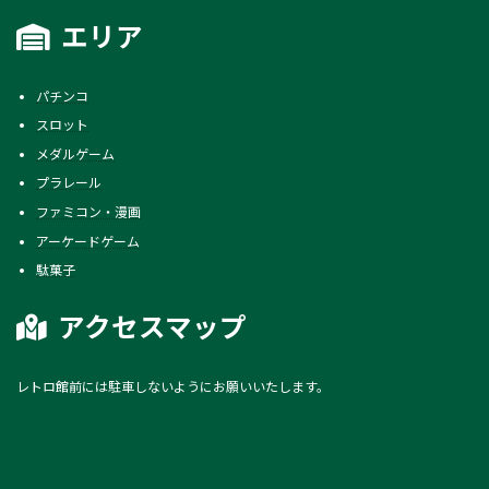
エリア
パチンコ
スロット
メダルゲーム
プラレール
ファミコン・漫画
アーケードゲーム
駄菓子
アクセスマップ
レトロ館前には駐車しないようにお願いいたします。