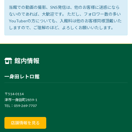
当館での動画の撮影、SNS発信は、他のお客様に迷惑になら
ないのであれば、大歓迎です。 ただし、フォロワー数の多い
YouTuberの方についても、入館料は他のお客様同様頂戴いた
しますので、ご理解のほど、よろしくお願いいたします。
館内情報
一身田レトロ館
〒514-0114
津市一身田町2859-1
TEL：059-269-7707
店舗情報を見る