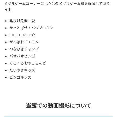
メダルゲームコーナーには９台のメダルゲーム機を設置してあり
ます。
黒ひげ危機一髪
かっとばせ！パワプロクン
コロコロペン介
がんばれゴエモン
つなひきチャンプ
パオパオビンゴ
くるくるおやこらんど
たいやきキッズ
ビンゴキッズ
当館での動画撮影について