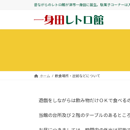
コ
ナ
昔ながらのレトロ館が津市一身田に誕生。駄菓子コーナーは
ン
ビ
テ
ゲ
ン
ー
ツ
シ
へ
ョ
ス
ン
キ
に
ッ
移
プ
動
ホーム
飲食場所・出前などについて
遊戯をしながらは飲み物だけＯＫで食べる
当館の台所及び２階のテーブルのあるところ
お昼につきましては、時間内の外出は可能で